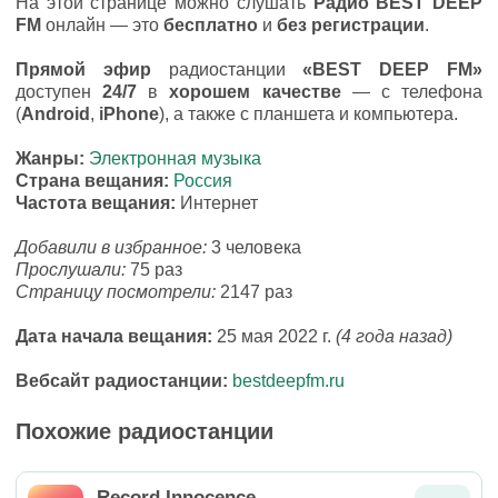
На этой странице можно слушать
Радио BEST DEEP
FM
онлайн — это
бесплатно
и
без регистрации
.
Прямой эфир
радиостанции
«BEST DEEP FM»
доступен
24/7
в
хорошем качестве
— с телефона
(
Android
,
iPhone
), а также с планшета и компьютера.
Жанры:
Электронная музыка
Страна вещания:
Россия
Частота вещания:
Интернет
Добавили в избранное:
3 человека
Прослушали:
75 раз
Страницу посмотрели:
2147 раз
Дата начала вещания:
25 мая 2022 г.
(4 года назад)
Вебсайт радиостанции:
bestdeepfm.ru
Похожие радиостанции
Record Innocence