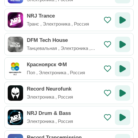
NRJ Trance
Транс
,
Электроника
,
Россия
DFM Tech House
Танцевальная
,
Электроника
,
Техно
,
Россия
Красноярск ФМ
Поп
,
Электроника
,
Россия
Record Neurofunk
Электроника
,
Россия
NRJ Drum & Bass
Электроника
,
Россия
Record Trancemission