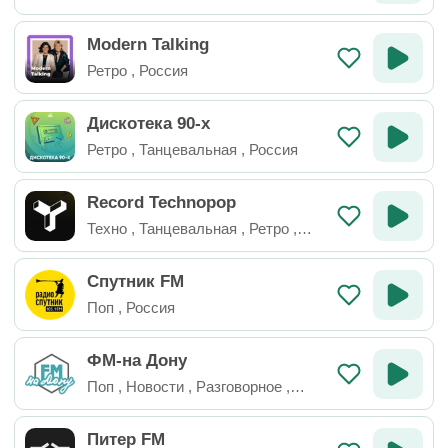
Modern Talking
Ретро
,
Россия
Дискотека 90-х
Ретро
,
Танцевальная
,
Россия
Record Technopop
Техно
,
Танцевальная
,
Ретро
,
Электроника
,
Россия
Спутник FM
Поп
,
Россия
ФМ-на Дону
Поп
,
Новости
,
Разговорное
,
Россия
Питер FM