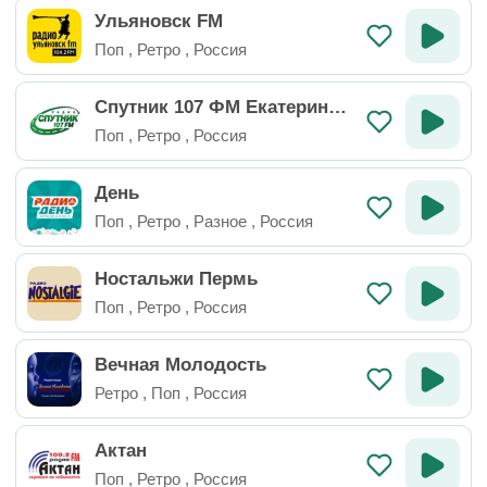
Ульяновск FM
Поп
,
Ретро
,
Россия
Спутник 107 ФМ Екатеринбу
рг
Поп
,
Ретро
,
Россия
День
Поп
,
Ретро
,
Разное
,
Россия
Ностальжи Пермь
Поп
,
Ретро
,
Россия
Вечная Молодость
Ретро
,
Поп
,
Россия
Актан
Поп
,
Ретро
,
Россия