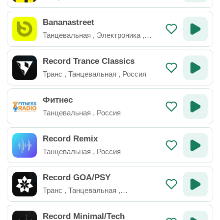
Bananastreet
Танцевальная
,
Электроника
,
Россия
Record Trance Classics
Транс
,
Танцевальная
,
Россия
Фитнес
Танцевальная
,
Россия
Record Remix
Танцевальная
,
Россия
Record GOA/PSY
Транс
,
Танцевальная
,
Электроника
,
Россия
Record Minimal/Tech