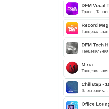
DFM Vocal 
Транс
,
Танце
Россия
Record Meg
Танцевальная
DFM Tech H
Танцевальная
Электроника
Россия
Мета
Танцевальная
Chillstep - 1
Электроника
Россия
Office Loun