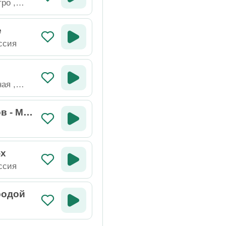
тро
,
e
ссия
ная
,
в - Мон
-х
ссия
родой