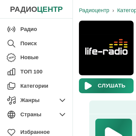
РАДИО
ЦЕНТР
Радиоцентр
›
Катего
Радио
Поиск
Новые
ТОП 100
СЛУШАТЬ
Категории
Жанры
Детское
Страны
Джаз / Блюз
Азербайджан
Избранное