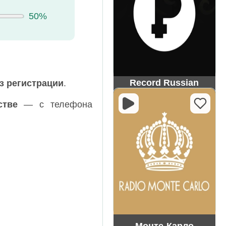
50%
Record Russian
з регистрации
.
Gold
стве
— с телефона