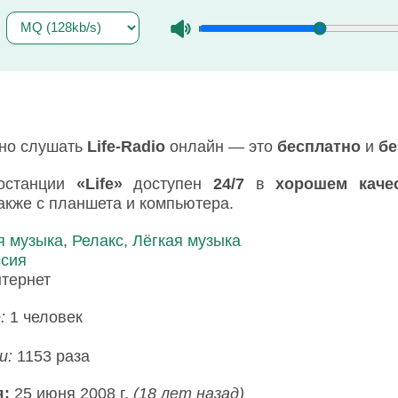
жно слушать
Life-Radio
онлайн — это
бесплатно
и
бе
останции
«Life»
доступен
24/7
в
хорошем каче
 также с планшета и компьютера.
я музыка
,
Релакс, Лёгкая музыка
ссия
тернет
е:
1 человек
и:
1153 раза
я:
25 июня 2008 г.
(18 лет назад)