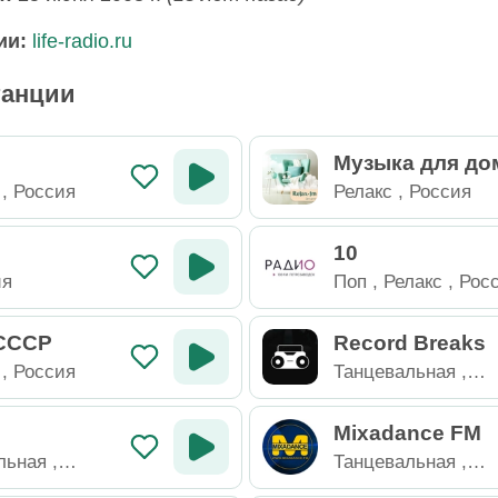
ии:
life-radio.ru
танции
Музыка для дом
ax FM
,
Россия
Релакс
,
Россия
10
ия
Поп
,
Релакс
,
Рос
 СССР
Record Breaks
,
Россия
Танцевальная
,
Электроника
,
Рос
Mixadance FM
льная
,
Танцевальная
,
Электроника
,
Рос