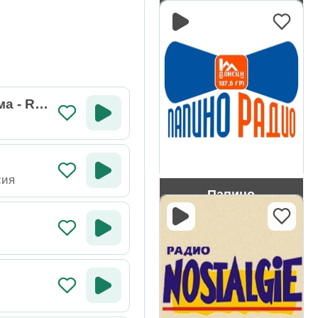
Монте-Карло
а - Rel
сия
Папино
сия
сия