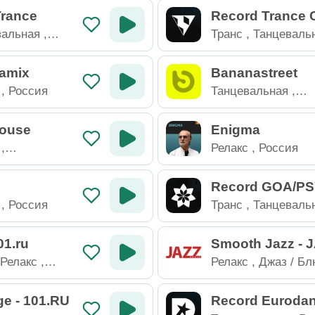
Trance
Record Trance 
s
вальная
,
Транс
,
Танцеваль
Россия
amix
Bananastreet
,
Россия
Танцевальная
,
Электроника
,
Рос
ouse
Enigma
,
Релакс
,
Россия
,
Техно
,
Record GOA/P
,
Россия
Транс
,
Танцеваль
Электроника
,
Рос
01.ru
Smooth Jazz - 
,
Релакс
,
Релакс
,
Джаз / Бл
Россия
ge - 101.RU
Record Euroda