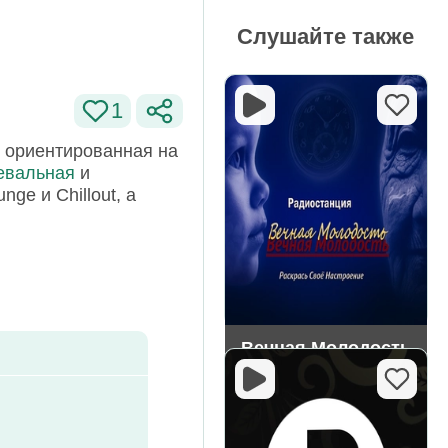
Слушайте также
1
 ориентированная на
евальная
и
nge и Chillout, а
Вечная Молодость