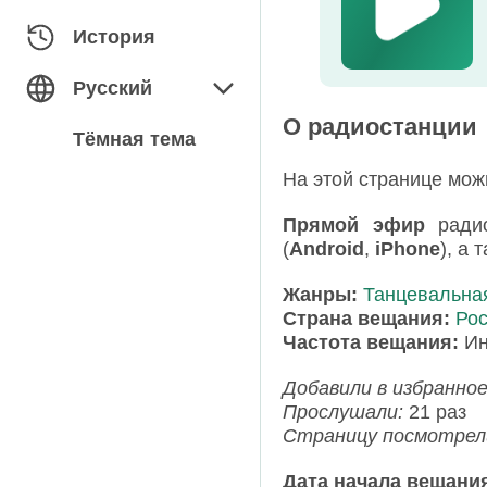
Классика
Армения
История
Народная
Беларусь
Русский
О радиостанции
Новости
Болгария
English
Тёмная тема
Поп
Германия
На этой странице мо
Русский
Прямой эфир
ради
Разговорное
Грузия
(
Android
,
iPhone
), а
Разное
Испания
Жанры:
Танцевальна
Страна вещания:
Ро
Релакс
Казахстан
Частота вещания:
Ин
Ретро
Киргизия
Добавили в избранно
Прослушали:
21 раз
Рок
Латвия
Страницу посмотрел
Рэп / Хип-Хоп
Молдова
Дата начала вещани