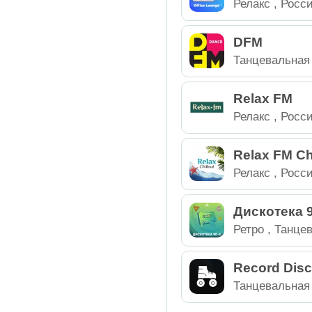
Релакс
,
Росс
DFM
Танцевальная
Relax FM
Релакс
,
Росс
Relax FM Ch
Релакс
,
Росс
Дискотека 
Ретро
,
Танце
Россия
Record Dis
Танцевальная