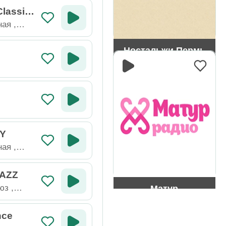
Classic
ная
,
Ностальжи Пермь
сия
SY
ная
,
сия
JAZZ
юз
,
Матур
nce