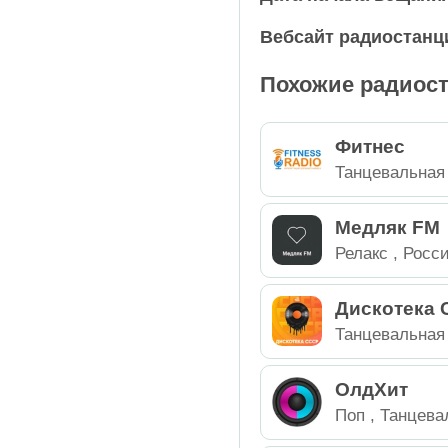
Вебсайт радиостанц
Танцевальная
Россия
Похожие радиос
Техно
США
Транс
Таджикистан
Фитнес
Танцевальная
Шансон
Украина
Медляк FM
Электроника
Эстония
Релакс
,
Росс
Юмор
Дискотека
Танцевальная
ОлдХит
Поп
,
Танцева
Россия