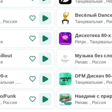
ия
Танцевальная
,
Ре
Россия
Весёлый Danc
,
Россия
Танцевальная
,
Ро
Дискотека 80-х
ия
Ретро
,
Танцеваль
Россия
illout
Музыка без сло
те-Карло
ия
Релакс
,
Россия
90-х
DFM Дискач 90
вальная
,
Танцевальная
,
Ро
co/Funk
Наедине с при
,
Россия
Релакс
,
Россия