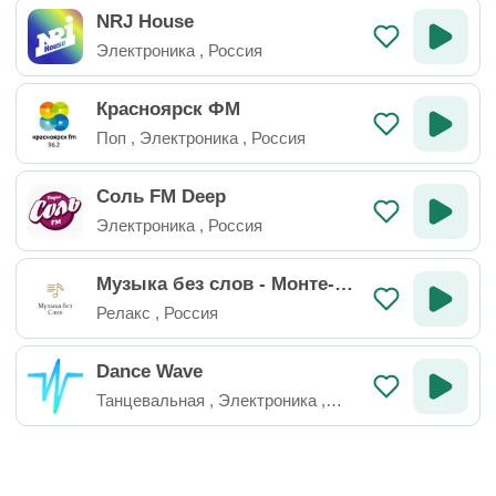
NRJ House
Электроника
,
Россия
Красноярск ФМ
Поп
,
Электроника
,
Россия
Соль FM Deep
Электроника
,
Россия
Музыка без слов - Монте-Ка
рло
Релакс
,
Россия
Dance Wave
Танцевальная
,
Электроника
,
Транс
,