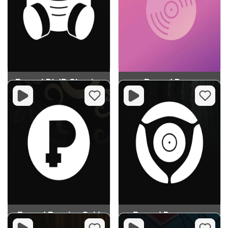
Record D'n'B Classics
Record Deep
Record Russian Gold
Record Dancecore