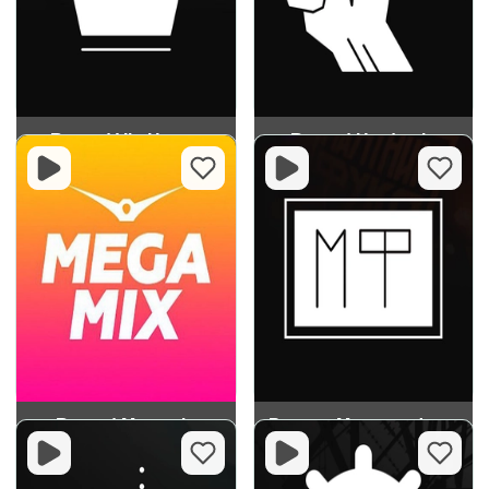
Record Vip House
Record Hardstyle
Record Megamix
Рекорд Маятник Фуко