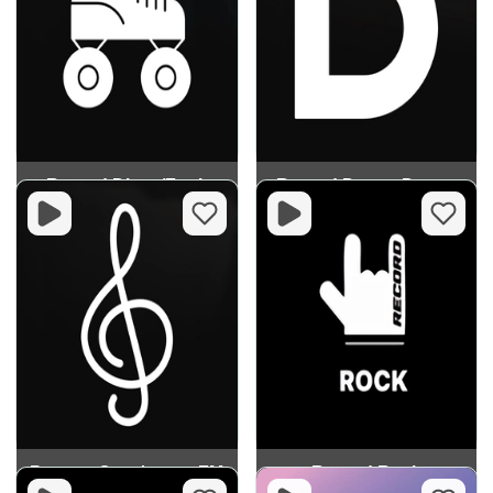
Record Disco/Funk
Record Dream Dance
Рекорд Симфония FM
Record Rock