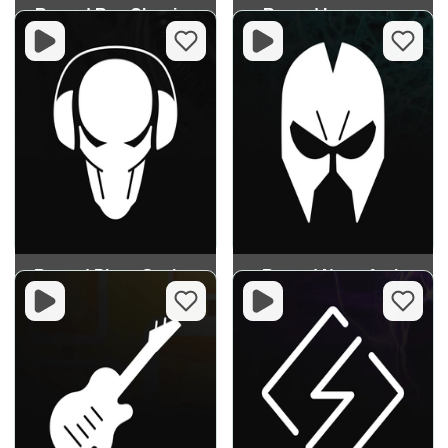
Record Rap Classics
Record Innocence
Record Pirate Station
Record Neurofunk