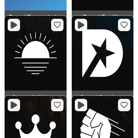
Record Trancemission
Record Rap Hits
Record Chill House
Record Eurodance