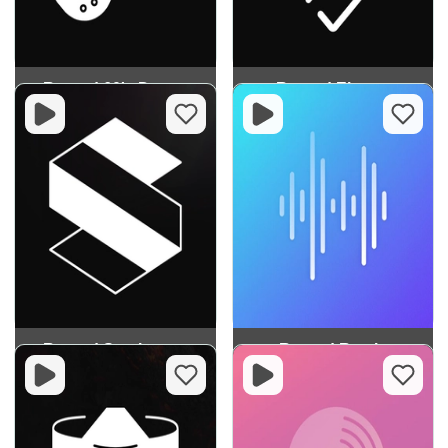
Record 60's Dance
Record Electro
Record Synthwave
Record Remix