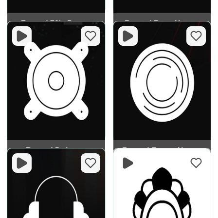
Record 70's Dance
Record Bass House
Record Dubstep
Record Future House