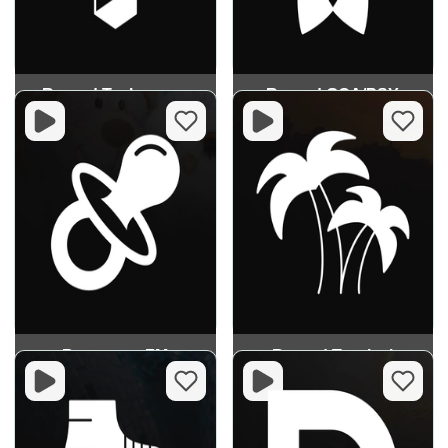
Record Technopop
Record GOA/PSY
Веснушка FM
Record Tropical