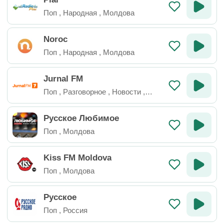
Поп
,
Народная
,
Молдова
Noroc
Поп
,
Народная
,
Молдова
Jurnal FM
Поп
,
Разговорное
,
Новости
,
Молдова
Русское Любимое
Поп
,
Молдова
Kiss FM Moldova
Поп
,
Молдова
Русское
Поп
,
Россия