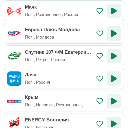
Маяк
Поп
,
Разговорное
,
Россия
Европа Плюс Молдова
Поп
,
Молдова
Спутник 107 ФМ Екатеринбу
рг
Поп
,
Ретро
,
Россия
Дача
Поп
,
Россия
Крым
Поп
,
Новости
,
Разговорное
,
Россия
ENERGY Болгария
Поп
,
Болгария