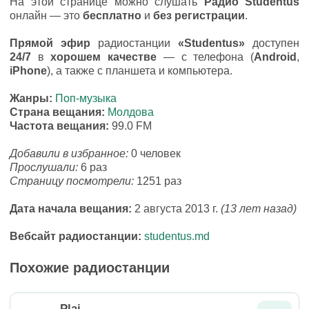
На этой странице можно слушать
Радио Studentus
онлайн — это
бесплатно
и
без регистрации
.
Прямой эфир
радиостанции
«Studentus»
доступен
24/7
в
хорошем качестве
— с телефона (
Android
,
iPhone
), а также с планшета и компьютера.
Жанры:
Поп-музыка
Страна вещания:
Молдова
Частота вещания:
99.0 FM
Добавили в избранное:
0 человек
Прослушали:
6 раз
Страницу посмотрели:
1251 раз
Дата начала вещания:
2 августа 2013 г.
(13 лет назад)
Вебсайт радиостанции:
studentus.md
Похожие радиостанции
Plai