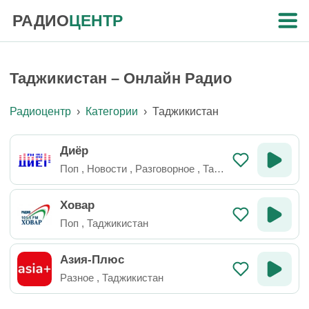
РАДИО
ЦЕНТР
Таджикистан – Онлайн Радио
Радиоцентр
›
Категории
›
Таджикистан
Диёр
Поп
,
Новости
,
Разговорное
,
Тад
жикистан
Ховар
Поп
,
Таджикистан
Азия-Плюс
Разное
,
Таджикистан