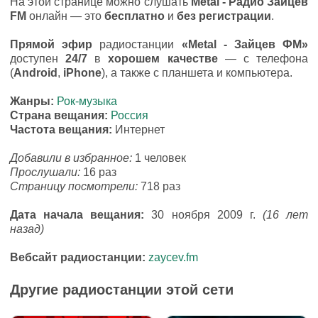
На этой странице можно слушать
Metal - Радио Зайцев
FM
онлайн — это
бесплатно
и
без регистрации
.
Прямой эфир
радиостанции
«Metal - Зайцев ФМ»
доступен
24/7
в
хорошем качестве
— с телефона
(
Android
,
iPhone
), а также с планшета и компьютера.
Жанры:
Рок-музыка
Страна вещания:
Россия
Частота вещания:
Интернет
Добавили в избранное:
1 человек
Прослушали:
16 раз
Страницу посмотрели:
718 раз
Дата начала вещания:
30 ноября 2009 г.
(16 лет
назад)
Вебсайт радиостанции:
zaycev.fm
Другие радиостанции этой сети